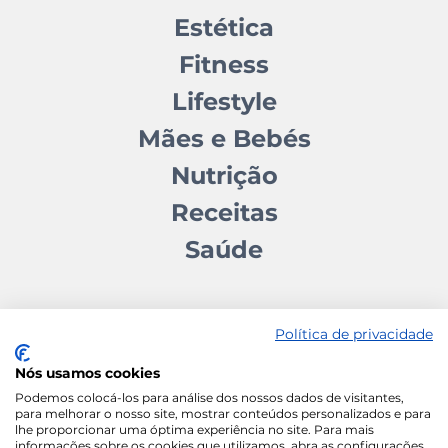
Estética
Fitness
Lifestyle
Mães e Bebés
Nutrição
Receitas
Saúde
Política de privacidade
Nós usamos cookies
Contactos
Quem somos
Autores
Estatuto Editorial
Podemos colocá-los para análise dos nossos dados de visitantes,
para melhorar o nosso site, mostrar conteúdos personalizados e para
Ficha Técnica
Manifesto
lhe proporcionar uma óptima experiência no site. Para mais
informações sobre os cookies que utilizamos, abra as configurações.