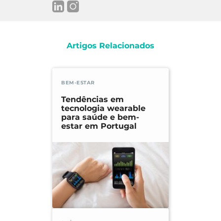
em:
https://www.deco.proteste.pt/saude/do
encas/dicas/como-limpar-e-desinfetar-a-
casa-em-tempo-de-coronavirus
Artigos Relacionados
BEM-ESTAR
Tendências em
tecnologia wearable
para saúde e bem-
estar em Portugal