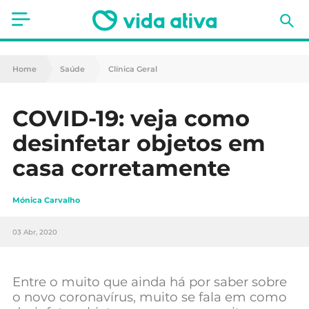
Saúde
Home
Saúde
Clínica Geral
Estética
COVID-19: veja como
Nutrição
desinfetar objetos em
Receitas
casa corretamente
Fitness
Mónica Carvalho
Mães e Bebés
03 Abr, 2020
Animais de Estimação
Entre o muito que ainda há por saber sobre
o novo coronavírus, muito se fala em como