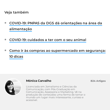
Norma DGS – Medidas de prevenção da
Veja também
transmissão em estabelecimentos de
atendimento ao público, disponível
COVID-19: PNPAS da DGS dá orientações na área da
em:
https://www.dgs.pt/directrizes-da-
dgs/orientacoes-e-circulares-
alimentação
informativas/orientacao-n-0112020-de-
17032020-pdf.aspx
COVID-19: cuidados a ter com o seu animal
Norma DGS – Distanciamento Social e
Isolamento, disponível
Como ir às compras ao supermercado em segurança:
em:
https://www.dgs.pt/directrizes-da-
10 dicas
dgs/orientacoes-e-circulares-
informativas/orientacao-n-0102020-de-
16032020-pdf.aspx
CDC – Centers for Disease Control and
Mónica Carvalho
824 Artigos
Prevention, disponível
Licenciada em Jornalismo e Ciências da
em:
https://www.cdc.gov/coronavirus/2019-
Comunicação, com Pós-Graduação em
Comunicação, Assessoria e Marketing. Vê na
ncov/prevent-getting-sick/cleaning-
produção de conteúdos uma forma de tornar o
mundo um lugar mais interessante, curioso e
disinfection.html
acessível.
DECO: Como limpar e desinfetar a casa em
tempo de coronavírus, disponível