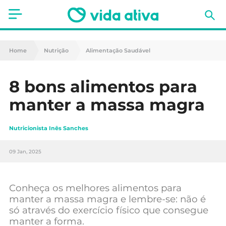
Saúde
Home
Nutrição
Alimentação Saudável
Estética
8 bons alimentos para
Nutrição
manter a massa magra
Receitas
Nutricionista Inês Sanches
Fitness
09 Jan, 2025
Mães e Bebés
Animais de Estimação
Conheça os melhores alimentos para
manter a massa magra e lembre-se: não é
só através do exercício físico que consegue
manter a forma.