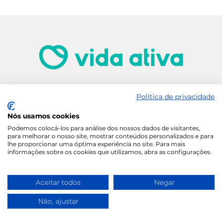
Política de privacidade
Nós usamos cookies
Podemos colocá-los para análise dos nossos dados de visitantes,
Animais de Estimação
para melhorar o nosso site, mostrar conteúdos personalizados e para
lhe proporcionar uma óptima experiência no site. Para mais
Coronavírus
informações sobre os cookies que utilizamos, abra as configurações.
Estética
Aceitar todos
Negar
Fitness
Não, ajustar
Lifestyle