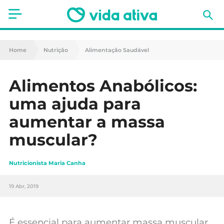
Saúde
Home
Nutrição
Alimentação Saudável
Estética
Alimentos Anabólicos:
Nutrição
uma ajuda para
Receitas
aumentar a massa
muscular?
Fitness
Mães e Bebés
Nutricionista Maria Canha
Animais de Estimação
19 Abr, 2019
É essencial para aumentar massa muscular