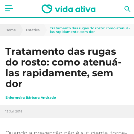
Saúde
Tratamento das rugas do rosto: como atenuá-
Home
Estética
las rapidamente, sem dor
Estética
Tratamento das rugas
Nutrição
do rosto: como atenuá-
Receitas
las rapidamente, sem
dor
Fitness
Mães e Bebés
Enfermeira Bárbara Andrade
Animais de Estimação
12 Jul, 2018
Quando a prevenção não é suficiente, torna-