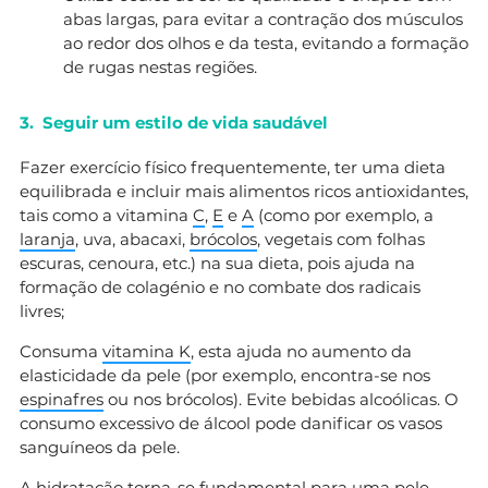
abas largas, para evitar a contração dos músculos
ao redor dos olhos e da testa, evitando a formação
de rugas nestas regiões.
3. Seguir um estilo de vida saudável
Fazer exercício físico frequentemente, ter uma dieta
equilibrada e incluir mais alimentos ricos antioxidantes,
tais como a vitamina
C
,
E
e
A
(como por exemplo, a
laranja
, uva, abacaxi,
brócolos
, vegetais com folhas
escuras, cenoura, etc.) na sua dieta, pois ajuda na
formação de colagénio e no combate dos radicais
livres;
Consuma
vitamina K
, esta ajuda no aumento da
elasticidade da pele (por exemplo, encontra-se nos
espinafres
ou nos brócolos). Evite bebidas alcoólicas. O
consumo excessivo de álcool pode danificar os vasos
sanguíneos da pele.
A hidratação torna-se fundamental para uma pele