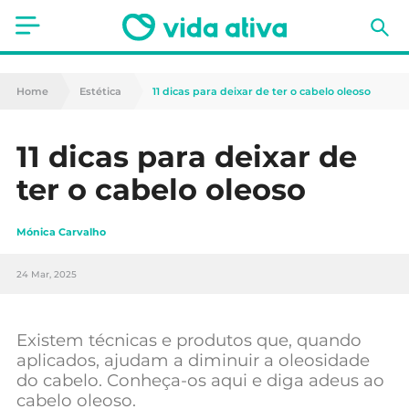
Saúde
Home
Estética
11 dicas para deixar de ter o cabelo oleoso
Estética
11 dicas para deixar de
Nutrição
ter o cabelo oleoso
Receitas
Mónica Carvalho
Fitness
24 Mar, 2025
Mães e Bebés
Animais de Estimação
Existem técnicas e produtos que, quando
aplicados, ajudam a diminuir a oleosidade
do cabelo. Conheça-os aqui e diga adeus ao
cabelo oleoso.