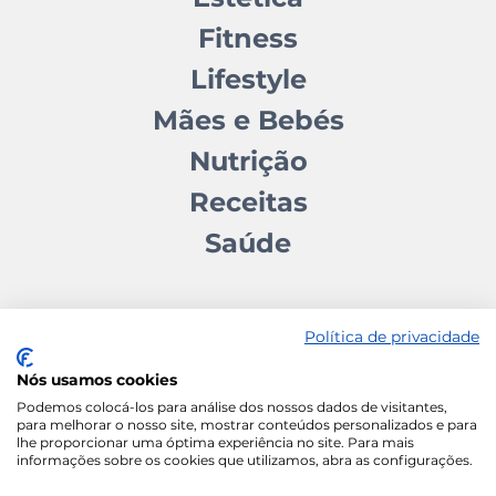
Fitness
Lifestyle
Mães e Bebés
Nutrição
Receitas
Saúde
Política de privacidade
Nós usamos cookies
Contactos
Quem somos
Autores
Estatuto Editorial
Podemos colocá-los para análise dos nossos dados de visitantes,
para melhorar o nosso site, mostrar conteúdos personalizados e para
Ficha Técnica
Manifesto
lhe proporcionar uma óptima experiência no site. Para mais
informações sobre os cookies que utilizamos, abra as configurações.
Política de Cookies
Termos e Condições