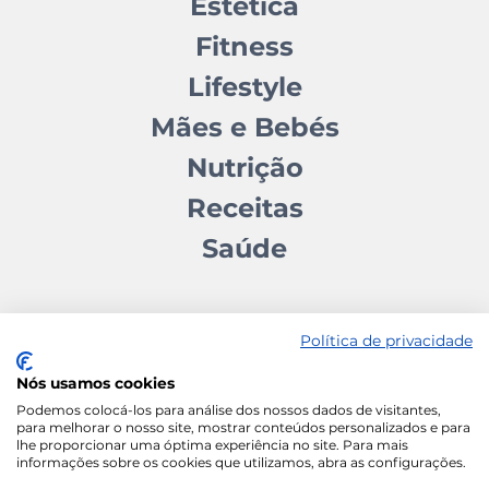
Estética
Fitness
Lifestyle
Mães e Bebés
Nutrição
Receitas
Saúde
Política de privacidade
Nós usamos cookies
Contactos
Quem somos
Autores
Estatuto Editorial
Podemos colocá-los para análise dos nossos dados de visitantes,
para melhorar o nosso site, mostrar conteúdos personalizados e para
Ficha Técnica
Manifesto
lhe proporcionar uma óptima experiência no site. Para mais
informações sobre os cookies que utilizamos, abra as configurações.
Política de Cookies
Termos e Condições