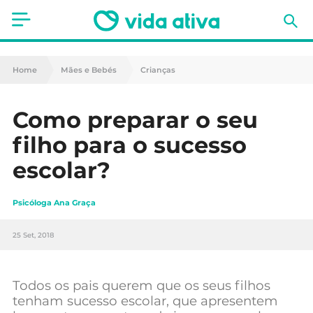
Saúde
Home
Mães e Bebés
Crianças
Estética
Como preparar o seu
Nutrição
filho para o sucesso
Receitas
escolar?
Fitness
Psicóloga Ana Graça
Mães e Bebés
25 Set, 2018
Animais de Estimação
Todos os pais querem que os seus filhos
tenham sucesso escolar, que apresentem