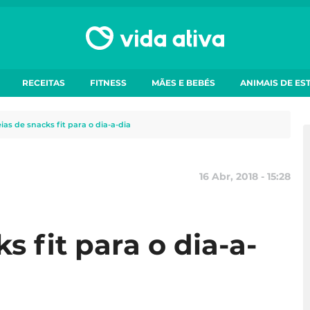
RECEITAS
FITNESS
MÃES E BEBÉS
ANIMAIS DE ES
eias de snacks fit para o dia-a-dia
16 Abr, 2018 - 15:28
s fit para o dia-a-