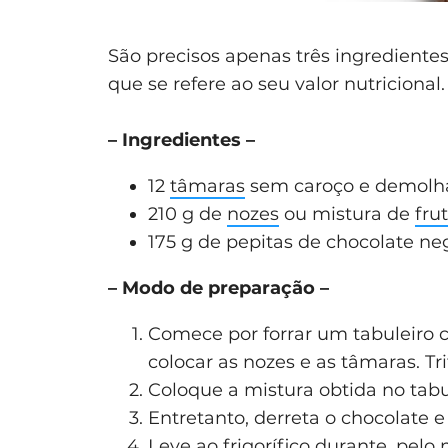
São precisos apenas três ingrediente
que se refere ao seu valor nutricional.
– Ingredientes –
12
tâmaras
sem caroço e demolha
210 g de
nozes
ou mistura de
fru
175 g de pepitas de chocolate ne
– Modo de preparação –
Comece por forrar um tabuleiro 
colocar as nozes e as tâmaras. Tr
Coloque a mistura obtida no tabu
Entretanto, derreta o chocolate e
Leve ao frigorífico durante, pelo