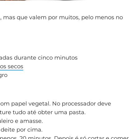
s, mas que valem por muitos, pelo menos no
das durante cinco minutos
tos secos
gro
com papel vegetal. No processador deve
iture tudo até obter uma pasta.
leiro e amasse.
 deite por cima.
 menos, 20 minutos. Depois é só cortar e comer.