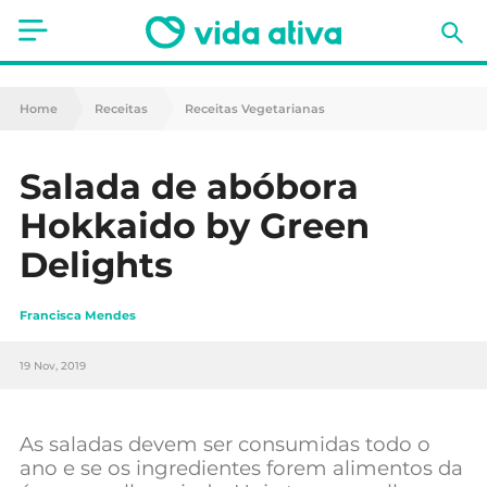
Saúde
Home
Receitas
Receitas Vegetarianas
Estética
Salada de abóbora
Nutrição
Hokkaido by Green
Receitas
Delights
Fitness
Francisca Mendes
Mães e Bebés
19 Nov, 2019
Animais de Estimação
As saladas devem ser consumidas todo o
ano e se os ingredientes forem alimentos da