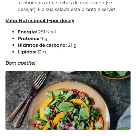
abóbora assada e folhas de erva azeda (se
desejar). E a sua salada está pronta a servir!
Valor Nutricional (~por dose):
Energia:
251 Kcal
Proteína:
9 g
Hidratos de carbono:
21 g
Lípidos:
12 g
Bom apetite!