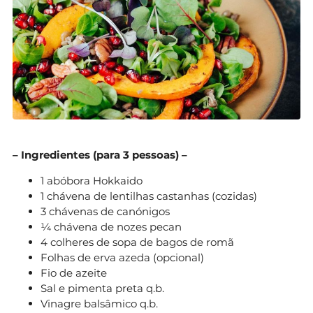
– Ingredientes (para 3 pessoas) –
1 abóbora Hokkaido
1 chávena de lentilhas castanhas (cozidas)
3 chávenas de canónigos
¼ chávena de nozes pecan
4 colheres de sopa de bagos de romã
Folhas de erva azeda (opcional)
Fio de azeite
Sal e pimenta preta q.b.
Vinagre balsâmico q.b.