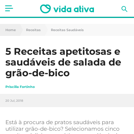
Saúde
Home
Receitas
Receitas Saudáveis
Estética
5 Receitas apetitosas e
Nutrição
saudáveis de salada de
Receitas
grão-de-bico
Fitness
Priscilla Fortinho
Mães e Bebés
20 Jul, 2018
Animais de Estimação
Está à procura de pratos saudáveis para
utilizar grão-de-bico? Selecionamos cinco