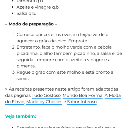
Pimenta q.b.
Azeite e vinagre q.b.
Salsa q.b.
– Modo de preparação –
Comece por cozer os ovos e o feijão verde e
aquecer o grão-de-bico. Emprate.
Entretanto, faça o molho verde com a cebola
picadinha, o alho também picadinho, a salsa e, de
seguida, tempere com o azeite o vinagre e a
pimenta.
Regue o grão com este molho e está pronto a
servir.
> As receitas presentes neste artigo foram adaptadas
das páginas
Tudo Gostoso
,
Mundo Boa Forma
,
À Moda
do Flávio
,
Made by Choices
e
Sabor Intenso
.
Veja também:
5 receitas de saladas frias: sugestões práticas e