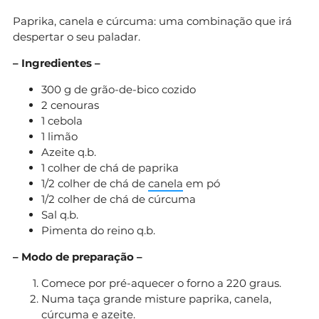
Paprika, canela e cúrcuma: uma combinação que irá
despertar o seu paladar.
– Ingredientes –
300 g de grão-de-bico cozido
2 cenouras
1 cebola
1 limão
Azeite q.b.
1 colher de chá de paprika
1/2 colher de chá de
canela
em pó
1/2 colher de chá de cúrcuma
Sal q.b.
Pimenta do reino q.b.
– Modo de preparação –
Comece por pré-aquecer o forno a 220 graus.
Numa taça grande misture paprika, canela,
cúrcuma e azeite.