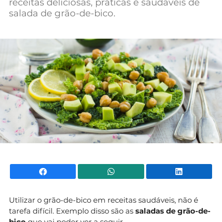
receitas deliciosas, práticas e saudáveis de
salada de grão-de-bico.
Facebook
WhatsApp
Li
Utilizar o grão-de-bico em receitas saudáveis, não é
tarefa difícil. Exemplo disso são as
saladas de grão-de-
bico
que vai poder ver a seguir.