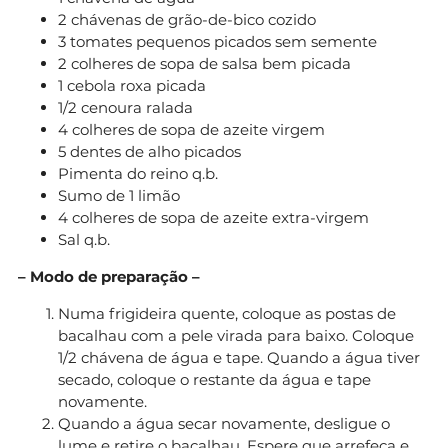
2 chávenas de grão-de-bico cozido
3 tomates pequenos picados sem semente
2 colheres de sopa de salsa bem picada
1 cebola roxa picada
1/2 cenoura ralada
4 colheres de sopa de azeite virgem
5 dentes de alho picados
Pimenta do reino q.b.
Sumo de 1 limão
4 colheres de sopa de azeite extra-virgem
Sal q.b.
– Modo de preparação –
Numa frigideira quente, coloque as postas de
bacalhau com a pele virada para baixo. Coloque
1/2 chávena de água e tape. Quando a água tiver
secado, coloque o restante da água e tape
novamente.
Quando a água secar novamente, desligue o
lume e retire o bacalhau. Espere que arrefeça e