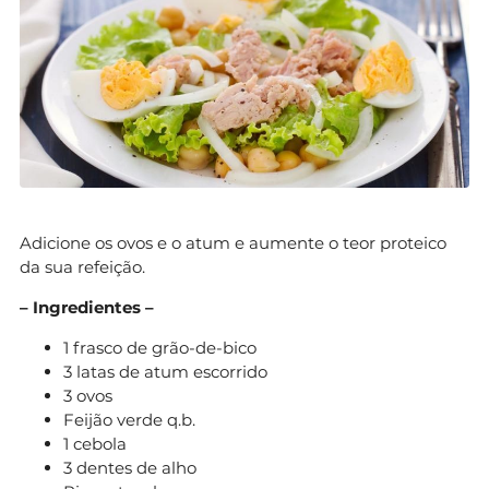
Adicione os ovos e o atum e aumente o teor proteico
da sua refeição.
– Ingredientes –
1 frasco de grão-de-bico
3 latas de atum escorrido
3 ovos
Feijão verde q.b.
1 cebola
3 dentes de alho