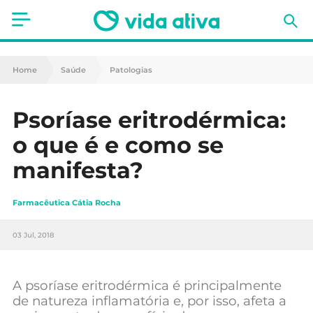
Saúde
Home
Saúde
Patologias
Estética
Psoríase eritrodérmica:
Nutrição
o que é e como se
Receitas
manifesta?
Fitness
Farmacêutica Cátia Rocha
Mães e Bebés
03 Jul, 2018
Animais de Estimação
A psoríase eritrodérmica é principalmente
de natureza inflamatória e, por isso, afeta a