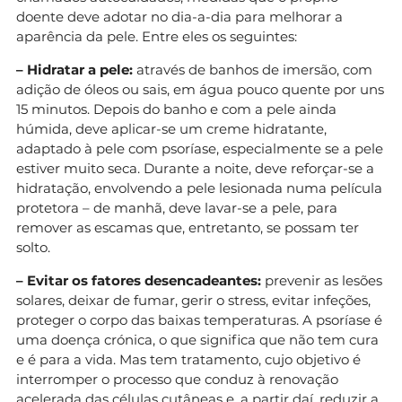
doente deve adotar no dia-a-dia para melhorar a
aparência da pele. Entre eles os seguintes:
– Hidratar a pele:
através de banhos de imersão, com
adição de óleos ou sais, em água pouco quente por uns
15 minutos. Depois do banho e com a pele ainda
húmida, deve aplicar-se um creme hidratante,
adaptado à pele com psoríase, especialmente se a pele
estiver muito seca. Durante a noite, deve reforçar-se a
hidratação, envolvendo a pele lesionada numa película
protetora – de manhã, deve lavar-se a pele, para
remover as escamas que, entretanto, se possam ter
solto.
– Evitar os fatores desencadeantes:
prevenir as lesões
solares, deixar de fumar, gerir o stress, evitar infeções,
proteger o corpo das baixas temperaturas. A psoríase é
uma doença crónica, o que significa que não tem cura
e é para a vida. Mas tem tratamento, cujo objetivo é
interromper o processo que conduz à renovação
acelerada das células cutâneas e, a partir daí, reduzir a