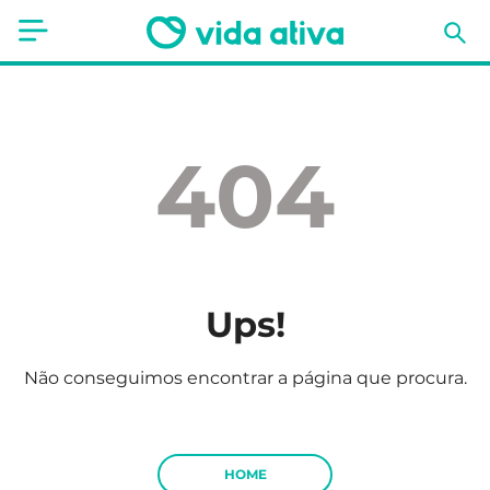
Saúde
Estética
404
Nutrição
Receitas
Fitness
Ups!
Mães e Bebés
Não conseguimos encontrar a página que procura.
Animais de Estimação
HOME