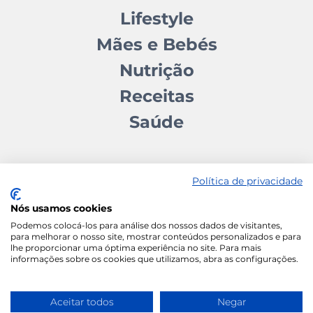
Lifestyle
Mães e Bebés
Nutrição
Receitas
Saúde
Política de privacidade
Nós usamos cookies
Contactos
Quem somos
Autores
Estatuto Editorial
Podemos colocá-los para análise dos nossos dados de visitantes,
para melhorar o nosso site, mostrar conteúdos personalizados e para
Ficha Técnica
Manifesto
lhe proporcionar uma óptima experiência no site. Para mais
informações sobre os cookies que utilizamos, abra as configurações.
Política de Cookies
Termos e Condições
Política de Privacidade
Aceitar todos
Negar