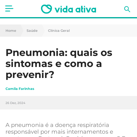
Saúde
Home
Saúde
Clínica Geral
Estética
Pneumonia: quais os
Nutrição
sintomas e como a
Receitas
prevenir?
Fitness
Camila Farinhas
Mães e Bebés
26 Dez, 2024
Animais de Estimação
A pneumonia é a doença respiratória
responsável por mais internamentos e