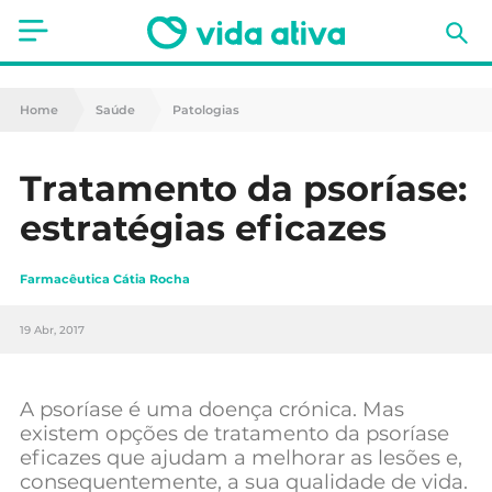
Saúde
Home
Saúde
Patologias
Estética
Tratamento da psoríase:
Nutrição
estratégias eficazes
Receitas
Farmacêutica Cátia Rocha
Fitness
19 Abr, 2017
Mães e Bebés
Animais de Estimação
A psoríase é uma doença crónica. Mas
existem opções de tratamento da psoríase
eficazes que ajudam a melhorar as lesões e,
consequentemente, a sua qualidade de vida.