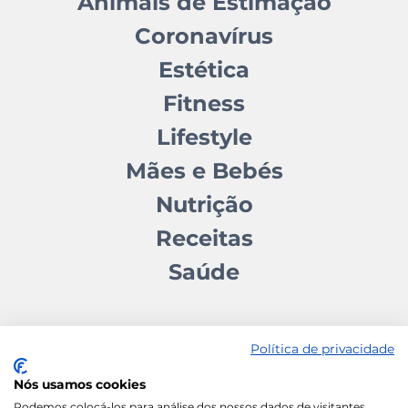
Animais de Estimação
Coronavírus
Estética
Fitness
Lifestyle
Mães e Bebés
Nutrição
Receitas
Saúde
Política de privacidade
Nós usamos cookies
Contactos
Quem somos
Autores
Estatuto Editorial
Podemos colocá-los para análise dos nossos dados de visitantes,