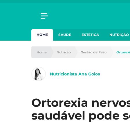
HOME
SAÚDE
ESTÉTICA
NUTRIÇÃO
Home
Nutrição
Gestão de Peso
Ortorex
Nutricionista Ana Goios
Ortorexia nervo
saudável pode s