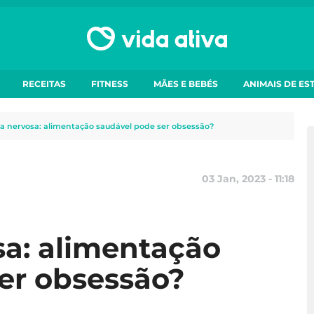
RECEITAS
FITNESS
MÃES E BEBÉS
ANIMAIS DE ES
ia nervosa: alimentação saudável pode ser obsessão?
03 Jan, 2023 - 11:18
sa: alimentação
er obsessão?