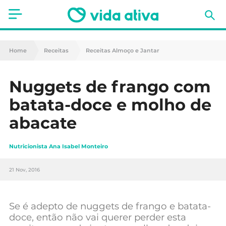
Saúde
Home
Receitas
Receitas Almoço e Jantar
Estética
Nuggets de frango com
Nutrição
batata-doce e molho de
Receitas
abacate
Fitness
Nutricionista Ana Isabel Monteiro
Mães e Bebés
21 Nov, 2016
Animais de Estimação
Se é adepto de nuggets de frango e batata-
doce, então não vai querer perder esta