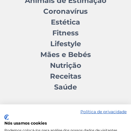
Animais de Estimação
Coronavírus
Estética
Fitness
Lifestyle
Mães e Bebés
Nutrição
Receitas
Saúde
Política de privacidade
Nós usamos cookies
Contactos
Quem somos
Autores
Estatuto Editorial
Podemos colocá-los para análise dos nossos dados de visitantes,