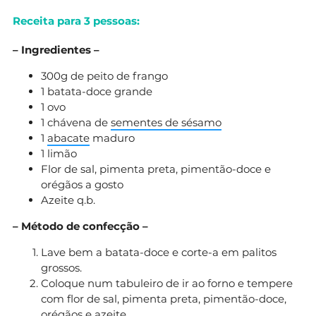
Receita para 3 pessoas:
– Ingredientes –
300g de peito de frango
1 batata-doce grande
1 ovo
1 chávena de
sementes de sésamo
1
abacate
maduro
1 limão
Flor de sal, pimenta preta, pimentão-doce e
orégãos a gosto
Azeite q.b.
– Método de confecção –
Lave bem a batata-doce e corte-a em palitos
grossos.
Coloque num tabuleiro de ir ao forno e tempere
com flor de sal, pimenta preta, pimentão-doce,
orégãos e azeite.