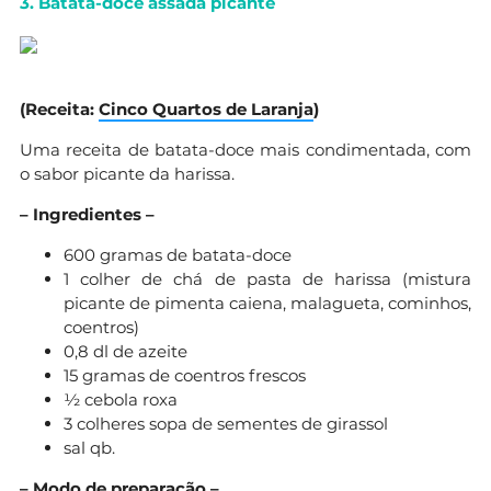
3. Batata-doce assada picante
(Receita:
Cinco Quartos de Laranja
)
Uma receita de batata-doce mais condimentada, com
o sabor picante da harissa.
– Ingredientes –
600 gramas de batata-doce
1 colher de chá de pasta de harissa (mistura
picante de pimenta caiena, malagueta, cominhos,
coentros)
0,8 dl de azeite
15 gramas de coentros frescos
½ cebola roxa
3 colheres sopa de sementes de girassol
sal qb.
– Modo de preparação –