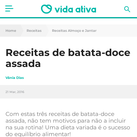
Saúde
Home
Receitas
Receitas Almoço e Jantar
Estética
Receitas de batata-doce
Nutrição
assada
Receitas
Vânia Dias
Fitness
21 Mar, 2016
Mães e Bebés
Animais de Estimação
Com estas três receitas de batata-doce
assada, não tem motivos para não a incluir
na sua rotina! Uma dieta variada é o sucesso
do equilíbrio alimentar!