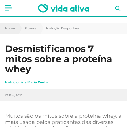
Saúde
Home
Fitness
Nutrição Desportiva
Estética
Desmistificamos 7
Nutrição
mitos sobre a proteína
Receitas
whey
Fitness
Nutricionista Maria Canha
Mães e Bebés
01 Fev, 2023
Animais de Estimação
Muitos são os mitos sobre a proteína whey, a
mais usada pelos praticantes das diversas