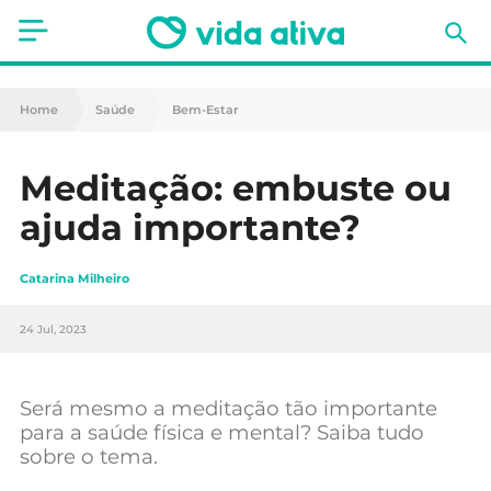
Saúde
Home
Saúde
Bem-Estar
Estética
Meditação: embuste ou
Nutrição
ajuda importante?
Receitas
Catarina Milheiro
Fitness
24 Jul, 2023
Mães e Bebés
Animais de Estimação
Será mesmo a meditação tão importante
para a saúde física e mental? Saiba tudo
sobre o tema.