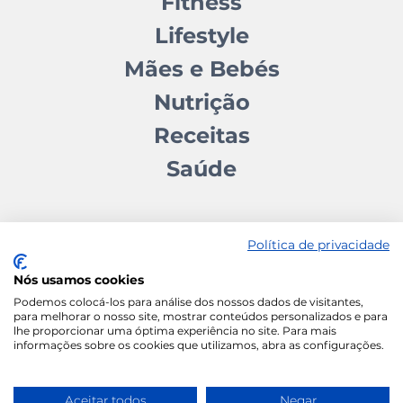
Fitness
Lifestyle
Mães e Bebés
Nutrição
Receitas
Saúde
Política de privacidade
Nós usamos cookies
Contactos
Quem somos
Autores
Estatuto Editorial
Podemos colocá-los para análise dos nossos dados de visitantes,
para melhorar o nosso site, mostrar conteúdos personalizados e para
Ficha Técnica
Manifesto
lhe proporcionar uma óptima experiência no site. Para mais
informações sobre os cookies que utilizamos, abra as configurações.
Política de Cookies
Termos e Condições
Política de Privacidade
Aceitar todos
Negar