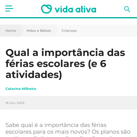
Saúde
Home
Mães e Bebés
Crianças
Estética
Qual a importância das
Nutrição
férias escolares (e 6
Receitas
atividades)
Fitness
Catarina Milheiro
Mães e Bebés
16 Jun, 2023
Animais de Estimação
Sabe qual é a importância das férias
escolares para os mais novos? Os planos são