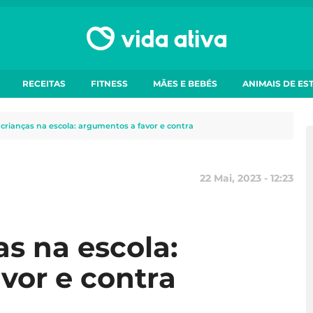
RECEITAS
FITNESS
MÃES E BEBÉS
ANIMAIS DE ES
crianças na escola: argumentos a favor e contra
22 Mai, 2023 - 12:23
s na escola:
vor e contra