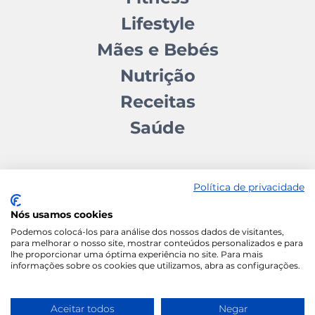
Lifestyle
Mães e Bebés
Nutrição
Receitas
Saúde
Política de privacidade
Nós usamos cookies
Contactos
Quem somos
Autores
Estatuto Editorial
Podemos colocá-los para análise dos nossos dados de visitantes,
para melhorar o nosso site, mostrar conteúdos personalizados e para
Ficha Técnica
Manifesto
lhe proporcionar uma óptima experiência no site. Para mais
informações sobre os cookies que utilizamos, abra as configurações.
Política de Cookies
Termos e Condições
Política de Privacidade
Aceitar todos
Negar