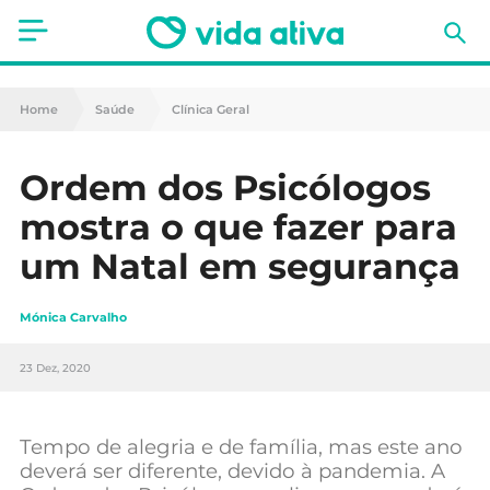
Saúde
Home
Saúde
Clínica Geral
Estética
Ordem dos Psicólogos
Nutrição
mostra o que fazer para
Receitas
um Natal em segurança
Fitness
Mónica Carvalho
Mães e Bebés
23 Dez, 2020
Animais de Estimação
Tempo de alegria e de família, mas este ano
deverá ser diferente, devido à pandemia. A