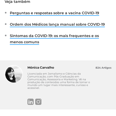
Veja também
(n)o Natal?”. Disponível em:
https://www.ordemdospsicologos.pt/ficheir
Perguntas e respostas sobre a vacina COVID-19
os/documentos/doc_covid_19_comovamosf
azernonatal.pdf
Ordem dos Médicos lança manual sobre COVID-19
Sintomas da COVID-19: os mais frequentes e os
menos comuns
Mónica Carvalho
824 Artigos
Licenciada em Jornalismo e Ciências da
Comunicação, com Pós-Graduação em
Comunicação, Assessoria e Marketing. Vê na
produção de conteúdos uma forma de tornar o
mundo um lugar mais interessante, curioso e
acessível.