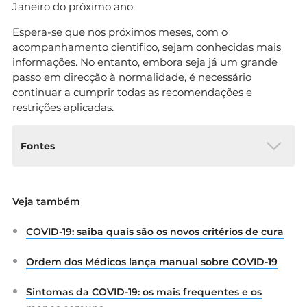
Janeiro do próximo ano.
Espera-se que nos próximos meses, com o
acompanhamento cientifico, sejam conhecidas mais
informações. No entanto, embora seja já um grande
passo em direcção à normalidade, é necessário
continuar a cumprir todas as recomendações e
restrições aplicadas.
Fontes
Direção-Geral da Saúde (2020). Plano de
Veja também
Vacinação COVID-19. Disponível em:
https://covid19estamoson.gov.pt/wp-
COVID-19: saiba quais são os novos critérios de cura
content/uploads/2020/12/plano-vacinacao-
covid19.pdf
Ordem dos Médicos lança manual sobre COVID-19
Sintomas da COVID-19: os mais frequentes e os