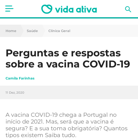
Saúde
Home
Saúde
Clínica Geral
Estética
Perguntas e respostas
Nutrição
sobre a vacina COVID-19
Receitas
Camila Farinhas
Fitness
11 Dez, 2020
Mães e Bebés
Animais de Estimação
A vacina COVID-19 chega a Portugal no
início de 2021. Mas, será que a vacina é
segura? E a sua toma obrigatória? Quantos
tipos existem Saiba tudo.