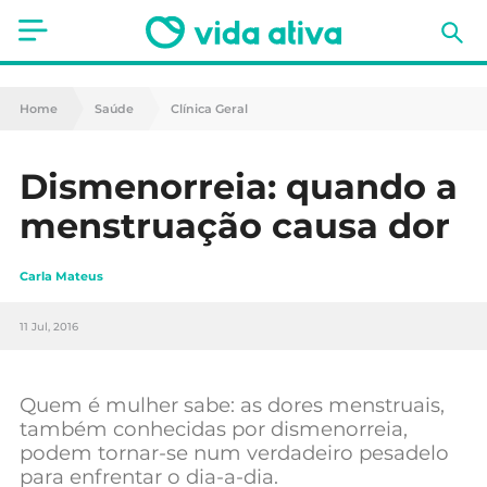
Saúde
Home
Saúde
Clínica Geral
Estética
Dismenorreia: quando a
Nutrição
menstruação causa dor
Receitas
Carla Mateus
Fitness
11 Jul, 2016
Mães e Bebés
Animais de Estimação
Quem é mulher sabe: as dores menstruais,
também conhecidas por dismenorreia,
podem tornar-se num verdadeiro pesadelo
para enfrentar o dia-a-dia.