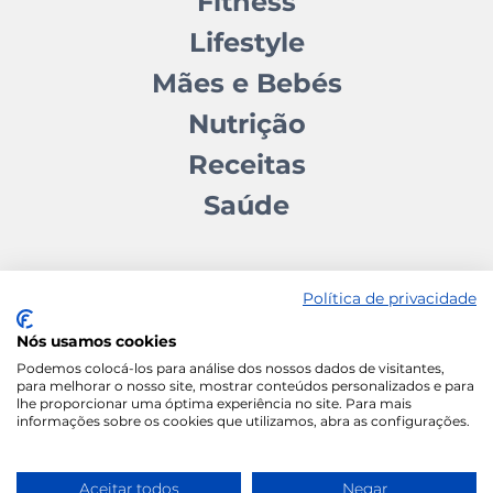
Fitness
Lifestyle
Mães e Bebés
Nutrição
Receitas
Saúde
Política de privacidade
Nós usamos cookies
Contactos
Quem somos
Autores
Estatuto Editorial
Podemos colocá-los para análise dos nossos dados de visitantes,
para melhorar o nosso site, mostrar conteúdos personalizados e para
Ficha Técnica
Manifesto
lhe proporcionar uma óptima experiência no site. Para mais
informações sobre os cookies que utilizamos, abra as configurações.
Política de Cookies
Termos e Condições
Política de Privacidade
Aceitar todos
Negar