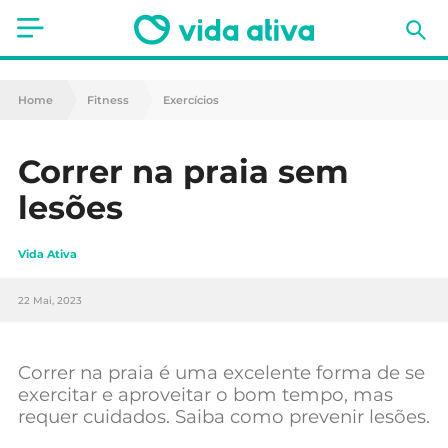
Saúde
Home
Fitness
Exercícios
Estética
Correr na praia sem
Nutrição
lesões
Receitas
Vida Ativa
Fitness
22 Mai, 2023
Mães e Bebés
Animais de Estimação
Correr na praia é uma excelente forma de se
exercitar e aproveitar o bom tempo, mas
requer cuidados. Saiba como prevenir lesões.