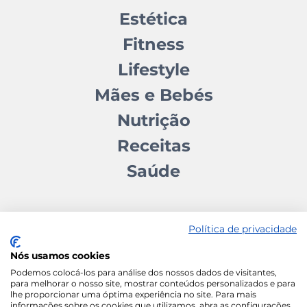
Estética
Fitness
Lifestyle
Mães e Bebés
Nutrição
Receitas
Saúde
Política de privacidade
Nós usamos cookies
Contactos
Quem somos
Autores
Estatuto Editorial
Podemos colocá-los para análise dos nossos dados de visitantes,
para melhorar o nosso site, mostrar conteúdos personalizados e para
Ficha Técnica
Manifesto
lhe proporcionar uma óptima experiência no site. Para mais
informações sobre os cookies que utilizamos, abra as configurações.