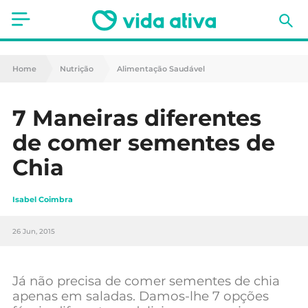
Saúde
Home
Nutrição
Alimentação Saudável
Estética
7 Maneiras diferentes
Nutrição
de comer sementes de
Receitas
Chia
Fitness
Isabel Coimbra
Mães e Bebés
26 Jun, 2015
Animais de Estimação
Já não precisa de comer sementes de chia
apenas em saladas. Damos-lhe 7 opções