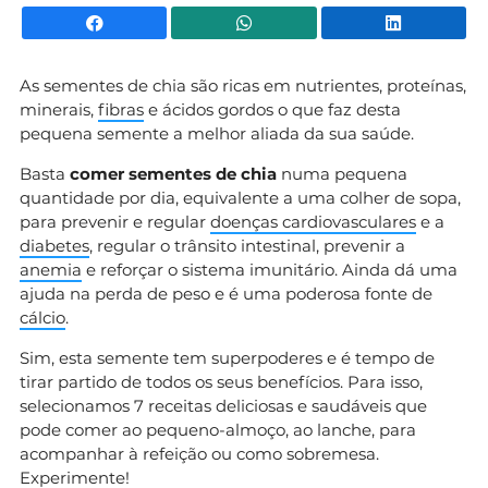
Facebook
WhatsApp
Li
As sementes de chia são ricas em nutrientes, proteínas,
minerais,
fibras
e ácidos gordos o que faz desta
pequena semente a melhor aliada da sua saúde.
Basta
comer sementes de chia
numa pequena
quantidade por dia, equivalente a uma colher de sopa,
para prevenir e regular
doenças cardiovasculares
e a
diabetes
, regular o trânsito intestinal, prevenir a
anemia
e reforçar o sistema imunitário. Ainda dá uma
ajuda na perda de peso e é uma poderosa fonte de
cálcio
.
Sim, esta semente tem superpoderes e é tempo de
tirar partido de todos os seus benefícios. Para isso,
selecionamos 7 receitas deliciosas e saudáveis que
pode comer ao pequeno-almoço, ao lanche, para
acompanhar à refeição ou como sobremesa.
Experimente!