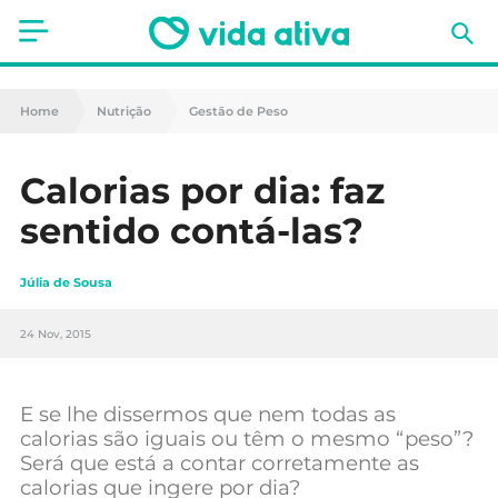
Saúde
Home
Nutrição
Gestão de Peso
Estética
Calorias por dia: faz
Nutrição
sentido contá-las?
Receitas
Júlia de Sousa
Fitness
24 Nov, 2015
Mães e Bebés
Animais de Estimação
E se lhe dissermos que nem todas as
calorias são iguais ou têm o mesmo “peso”?
Será que está a contar corretamente as
calorias que ingere por dia?