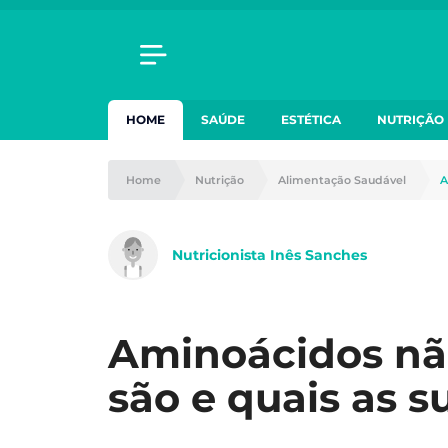
HOME
SAÚDE
ESTÉTICA
NUTRIÇÃO
Home
Nutrição
Alimentação Saudável
A
Nutricionista Inês Sanches
Aminoácidos não
são e quais as s