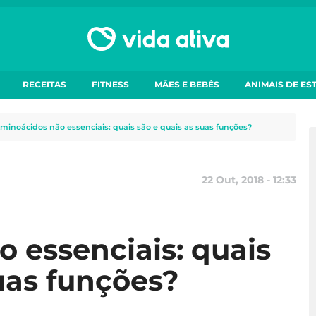
RECEITAS
FITNESS
MÃES E BEBÉS
ANIMAIS DE ES
minoácidos não essenciais: quais são e quais as suas funções?
22 Out, 2018 - 12:33
 essenciais: quais
uas funções?