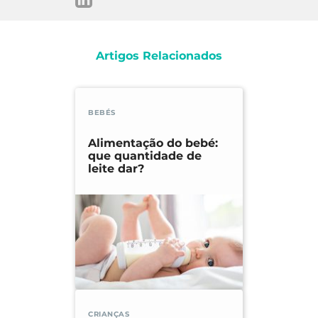
Disponível em:
https://www.ncbi.nlm.nih.gov/pubmed/21651929
6. Nicklaus, S. et al. (2019). Early Development of
Artigos Relacionados
Taste and Flavor Preferences and Consequences
on Eating Behavior. Disponível em:
https://www.ncbi.nlm.nih.gov/pubmed/30865953
BEBÉS
Alimentação do bebé:
que quantidade de
leite dar?
CRIANÇAS