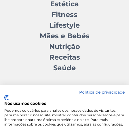
Estética
Fitness
Lifestyle
Mães e Bebés
Nutrição
Receitas
Saúde
Política de privacidade
Nós usamos cookies
Contactos
Quem somos
Autores
Estatuto Editorial
Podemos colocá-los para análise dos nossos dados de visitantes,
para melhorar o nosso site, mostrar conteúdos personalizados e para
Ficha Técnica
Manifesto
lhe proporcionar uma óptima experiência no site. Para mais
informações sobre os cookies que utilizamos, abra as configurações.
Política de Cookies
Termos e Condições