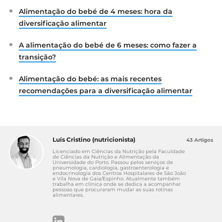
Society for Paediatric Gastroenterology,
Alimentação do bebé de 4 meses: hora da
Hepatology, and Nutrition (ESPGHAN)
Committee on Nutrition. Disponível em:
diversificação alimentar
https://www.ncbi.nlm.nih.gov/pubmed/28027215
2. Prell, C. et al. (2016). Breastfeeding and
A alimentação do bebé de 6 meses: como fazer a
Complementary Feeding: Recommendations on
transição?
Infant Nutrition. Disponível em:
https://www.ncbi.nlm.nih.gov/pmc/articles/PMC4
Alimentação do bebé: as mais recentes
941615/
recomendações para a diversificação alimentar
3. DiMaggio, D.M. et al. (2017). Updates in Infant
Nutrition. Disponível em:
https://pedsinreview.aappublications.org/content
/38/10/449
Luís Cristino (nutricionista)
43 Artigos
4. Burges, A.J. et al. (2018). Age at introduction to
Licenciado em Ciências da Nutrição pela Faculdade
complementary solid food and food allergy and
de Ciências da Nutrição e Alimentação da
Universidade do Porto. Passou pelos serviços de
sensitization: A systematic review and
pneumologia, cardiologia, gastroenterologia e
endocrinologia dos Centros Hospitalares de São João
metaanalysis. Disponível em:
e Vila Nova de Gaia/Espinho. Atualmente também
trabalha em clínica onde se dedica a acompanhar
https://www.ncbi.nlm.nih.gov/pubmed/30861244
pessoas que procuraram mudar as suas rotinas
alimentares.
5. Schwartz, C. et al. (2011). Development of
healthy eating habits early in life. Review of
recent evidence and selected guidelines.