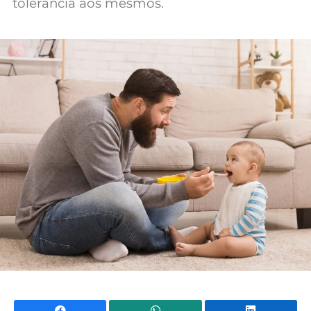
tolerância aos mesmos.
Facebook
WhatsApp
Li