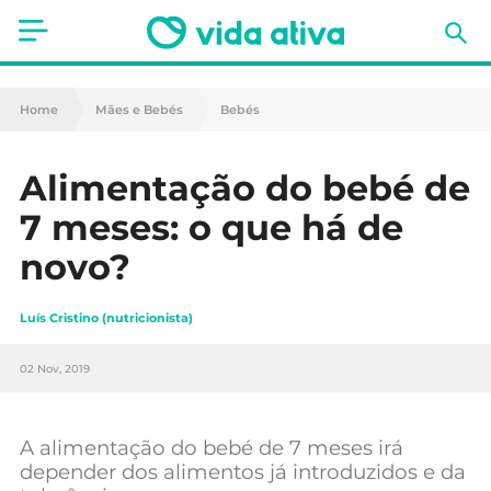
Saúde
Home
Mães e Bebés
Bebés
Estética
Alimentação do bebé de
Nutrição
7 meses: o que há de
Receitas
novo?
Fitness
Luís Cristino (nutricionista)
Mães e Bebés
02 Nov, 2019
Animais de Estimação
A alimentação do bebé de 7 meses irá
depender dos alimentos já introduzidos e da