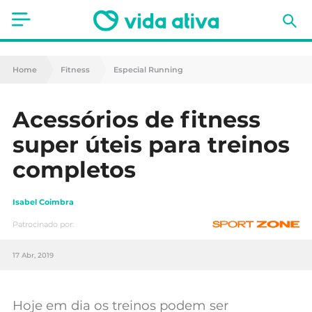
Saúde
Home
Fitness
Especial Running
Estética
Acessórios de fitness
Nutrição
super úteis para treinos
Receitas
completos
Fitness
Isabel Coimbra
Mães e Bebés
Patrocinado por:
17 Abr, 2019
Animais de Estimação
Hoje em dia os treinos podem ser