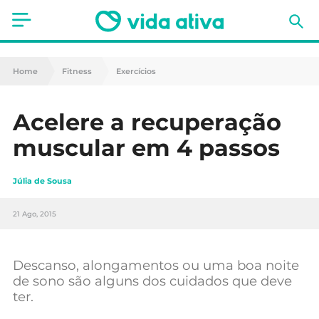
Saúde
Home
Fitness
Exercícios
Estética
Acelere a recuperação
Nutrição
muscular em 4 passos
Receitas
Júlia de Sousa
Fitness
21 Ago, 2015
Mães e Bebés
Animais de Estimação
Descanso, alongamentos ou uma boa noite
de sono são alguns dos cuidados que deve
ter.