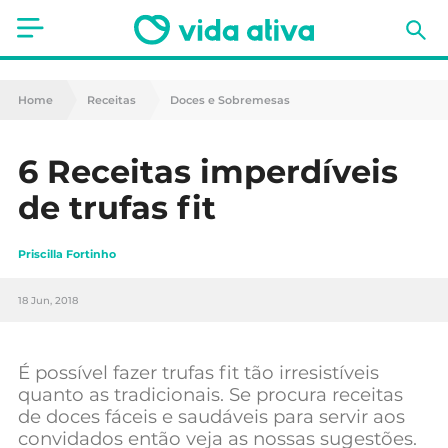
Saúde
Home
Receitas
Doces e Sobremesas
Estética
6 Receitas imperdíveis
Nutrição
de trufas fit
Receitas
Priscilla Fortinho
Fitness
18 Jun, 2018
Mães e Bebés
Animais de Estimação
É possível fazer trufas fit tão irresistíveis
quanto as tradicionais. Se procura receitas
de doces fáceis e saudáveis para servir aos
convidados então veja as nossas sugestões.