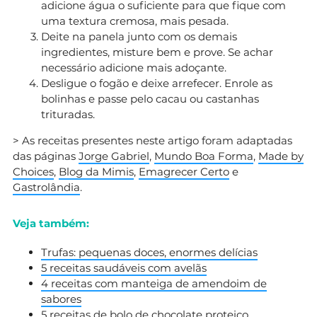
adicione água o suficiente para que fique com
uma textura cremosa, mais pesada.
Deite na panela junto com os demais
ingredientes, misture bem e prove. Se achar
necessário adicione mais adoçante.
Desligue o fogão e deixe arrefecer. Enrole as
bolinhas e passe pelo cacau ou castanhas
trituradas.
> As receitas presentes neste artigo foram adaptadas
das páginas
Jorge Gabriel
,
Mundo Boa Forma
,
Made by
Choices
,
Blog da Mimis
,
Emagrecer Certo
e
Gastrolândia
.
Veja também:
Trufas: pequenas doces, enormes delícias
5 receitas saudáveis com avelãs
4 receitas com manteiga de amendoim de
sabores
5 receitas de bolo de chocolate proteico