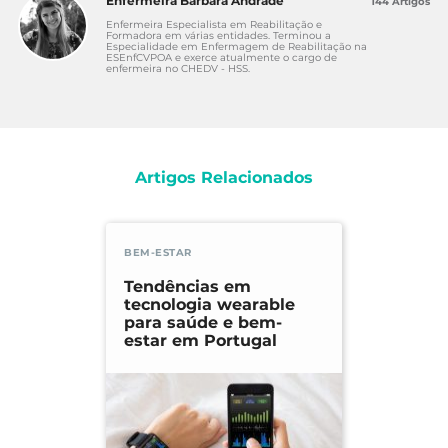
Enfermeira Bárbara Andrade
144 Artigos
Enfermeira Especialista em Reabilitação e
Formadora em várias entidades. Terminou a
Especialidade em Enfermagem de Reabilitação na
ESEnfCVPOA e exerce atualmente o cargo de
enfermeira no CHEDV - HSS.
Artigos Relacionados
BEM-ESTAR
Tendências em
tecnologia wearable
para saúde e bem-
estar em Portugal