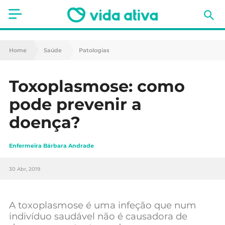
Saúde
Home
Saúde
Patologias
Estética
Toxoplasmose: como
Nutrição
pode prevenir a
Receitas
doença?
Fitness
Enfermeira Bárbara Andrade
Mães e Bebés
30 Abr, 2019
Animais de Estimação
A toxoplasmose é uma infeção que num
indivíduo saudável não é causadora de