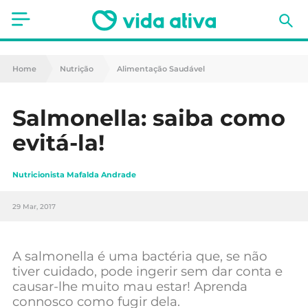
Saúde
Home
Nutrição
Alimentação Saudável
Estética
Salmonella: saiba como
Nutrição
evitá-la!
Receitas
Nutricionista Mafalda Andrade
Fitness
29 Mar, 2017
Mães e Bebés
Animais de Estimação
A salmonella é uma bactéria que, se não
tiver cuidado, pode ingerir sem dar conta e
causar-lhe muito mau estar! Aprenda
connosco como fugir dela.