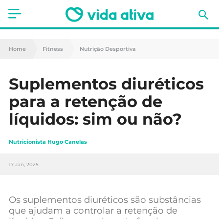
Saúde
Home
Fitness
Nutrição Desportiva
Estética
Suplementos diuréticos
Nutrição
para a retenção de
Receitas
líquidos: sim ou não?
Fitness
Nutricionista Hugo Canelas
Mães e Bebés
17 Jan, 2025
Animais de Estimação
Os suplementos diuréticos são substâncias
que ajudam a controlar a retenção de