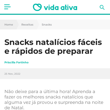
Saúde
Home
Receitas
Snacks
Estética
Snacks natalícios fáceis
Nutrição
e rápidos de preparar
Receitas
Priscilla Fortinho
Fitness
25 Nov, 2022
Mães e Bebés
Animais de Estimação
Não deixe para a última hora! Aprenda a
fazer os melhores snacks natalícios que
alguma vez já provou e surpreenda na noite
de Natal.