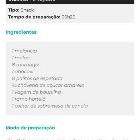
Tipo:
Snack
Tempo de preparação:
00h20
Ingredientes
1 melancia
1 meloa
8 morangos
1 abacaxi
8 palitos de espetada
½ chávena de açúcar amarelo
1 vagem de baunilha
1 ramo hortelã
1 colher de sobremesa de canela
Modo de preparação