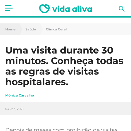
Saúde
Home
Saúde
Clínica Geral
Estética
Uma visita durante 30
Nutrição
minutos. Conheça todas
Receitas
as regras de visitas
hospitalares.
Fitness
Mães e Bebés
Mónica Carvalho
Animais de Estimação
04 Jan, 2021
Depois de meses com proibição de visitas