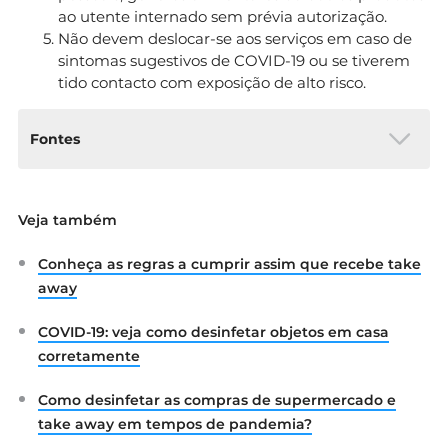
ao utente internado sem prévia autorização.
Não devem deslocar-se aos serviços em caso de
sintomas sugestivos de COVID-19 ou se tiverem
tido contacto com exposição de alto risco.
Fontes
Direção-Geral da Saúde: “COVID-19:
Veja também
Acompanhantes e Visitas nas Unidades
Hospitalares”. Disponível em:
Conheça as regras a cumprir assim que recebe take
https://www.dgs.pt/normas-orientacoes-e-
informacoes/orientacoes-e-circulares-
away
informativas/orientacao-n-0382020-de-
17122020-pdf.aspx
COVID-19: veja como desinfetar objetos em casa
corretamente
Como desinfetar as compras de supermercado e
take away em tempos de pandemia?