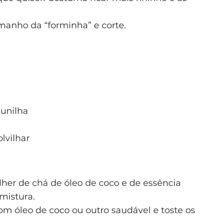
anho da “forminha” e corte.
aunilha
lvilhar
olher de chá de óleo de coco e de essência
mistura.
m óleo de coco ou outro saudável e toste os