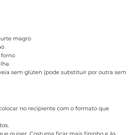
ogurte magro
pó
 forno
ilha
aveia sem glúten (pode substituir por outra sem
 colocar no recipiente com o formato que
tos.
e quiser. Costuma ficar mais fininho e às