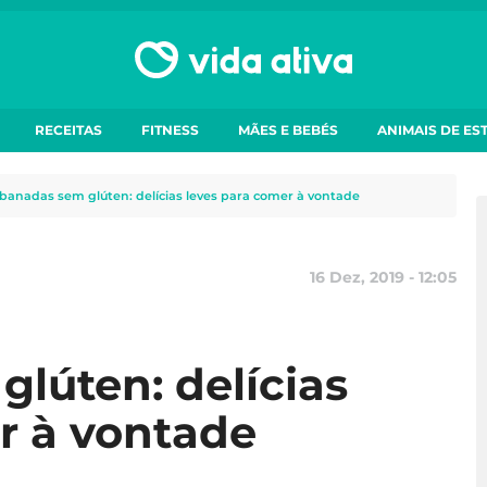
RECEITAS
FITNESS
MÃES E BEBÉS
ANIMAIS DE ES
banadas sem glúten: delícias leves para comer à vontade
16 Dez, 2019 - 12:05
lúten: delícias
r à vontade