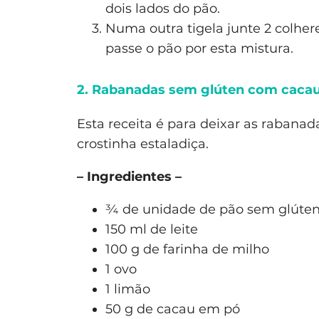
dois lados do pão.
Numa outra tigela junte 2 colher
passe o pão por esta mistura.
2. Rabanadas sem glúten com cacau 
Esta receita é para deixar as raban
crostinha estaladiça.
– Ingredientes –
¾ de unidade de pão sem glúte
150 ml de leite
100 g de farinha de milho
1 ovo
1 limão
50 g de cacau em pó