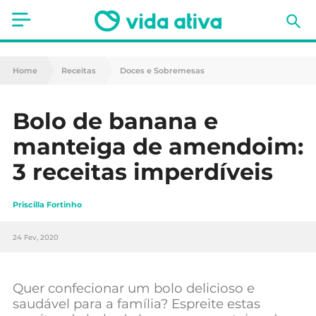
Saúde
Home
Receitas
Doces e Sobremesas
Estética
Bolo de banana e
Nutrição
manteiga de amendoim:
Receitas
3 receitas imperdíveis
Fitness
Priscilla Fortinho
Mães e Bebés
24 Fev, 2020
Animais de Estimação
Quer confecionar um bolo delicioso e
saudável para a família? Espreite estas