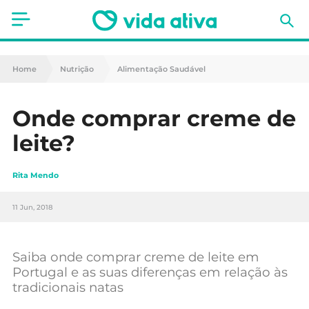
Saúde
Home
Nutrição
Alimentação Saudável
Estética
Onde comprar creme de
Nutrição
leite?
Receitas
Rita Mendo
Fitness
11 Jun, 2018
Mães e Bebés
Animais de Estimação
Saiba onde comprar creme de leite em
Portugal e as suas diferenças em relação às
tradicionais natas