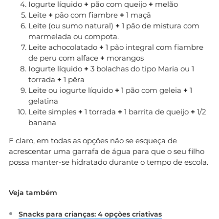
Iogurte líquido
+
pão com queijo
+
melão
Leite
+
pão com fiambre
+
1 maçã
Leite (ou sumo natural)
+
1 pão de mistura com
marmelada ou compota.
Leite achocolatado
+
1 pão integral com fiambre
de peru com alface
+
morangos
Iogurte líquido
+
3 bolachas do tipo Maria ou 1
torrada
+
1 pêra
Leite ou iogurte líquido
+
1 pão com geleia
+
1
gelatina
Leite simples
+
1 torrada
+
1 barrita de queijo
+
1/2
banana
E claro, em todas as opções não se esqueça de
acrescentar uma garrafa de água para que o seu filho
possa manter-se hidratado durante o tempo de escola.
Veja também
Snacks para crianças: 4 opções criativas