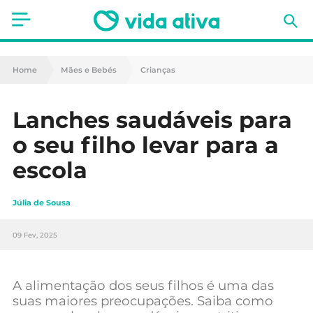
Saúde
Home
Mães e Bebés
Crianças
Estética
Lanches saudáveis para
Nutrição
o seu filho levar para a
Receitas
escola
Fitness
Júlia de Sousa
Mães e Bebés
09 Fev, 2025
Animais de Estimação
A alimentação dos seus filhos é uma das
suas maiores preocupações. Saiba como