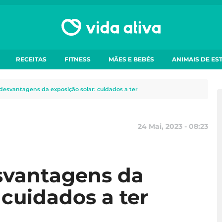
RECEITAS
FITNESS
MÃES E BEBÉS
ANIMAIS DE ES
desvantagens da exposição solar: cuidados a ter
24 Mai, 2023 - 08:23
svantagens da
 cuidados a ter