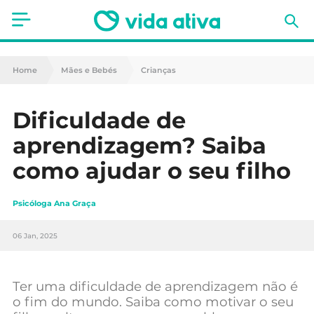
Saúde
Home
Mães e Bebés
Crianças
Estética
Dificuldade de
Nutrição
aprendizagem? Saiba
Receitas
como ajudar o seu filho
Fitness
Psicóloga Ana Graça
Mães e Bebés
06 Jan, 2025
Animais de Estimação
Ter uma dificuldade de aprendizagem não é
o fim do mundo. Saiba como motivar o seu