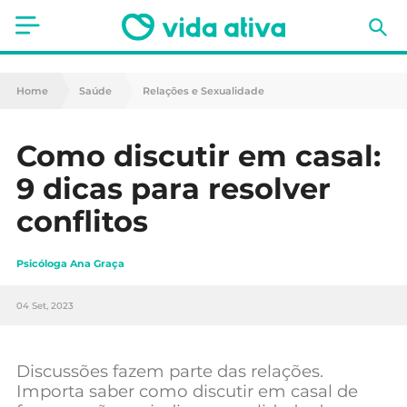
Saúde
Home
Saúde
Relações e Sexualidade
Estética
Como discutir em casal:
Nutrição
9 dicas para resolver
Receitas
conflitos
Fitness
Psicóloga Ana Graça
Mães e Bebés
04 Set, 2023
Animais de Estimação
Discussões fazem parte das relações.
Importa saber como discutir em casal de