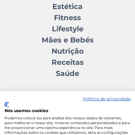
Estética
Fitness
Lifestyle
Mães e Bebés
Nutrição
Receitas
Saúde
Política de privacidade
Nós usamos cookies
Contactos
Quem somos
Autores
Estatuto Editorial
Podemos colocá-los para análise dos nossos dados de visitantes,
para melhorar o nosso site, mostrar conteúdos personalizados e para
Ficha Técnica
Manifesto
lhe proporcionar uma óptima experiência no site. Para mais
informações sobre os cookies que utilizamos, abra as configurações.