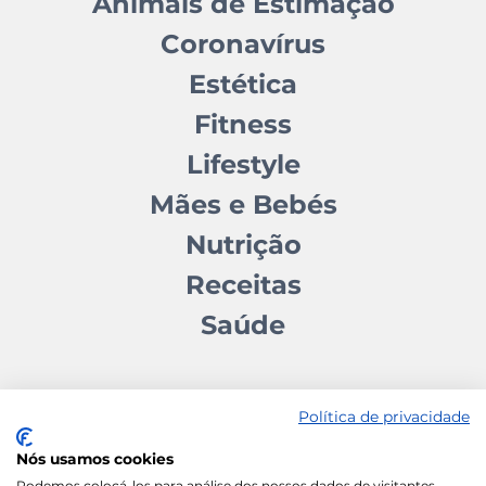
Animais de Estimação
Coronavírus
Estética
Fitness
Lifestyle
Mães e Bebés
Nutrição
Receitas
Saúde
Política de privacidade
Nós usamos cookies
Contactos
Quem somos
Autores
Estatuto Editorial
Podemos colocá-los para análise dos nossos dados de visitantes,