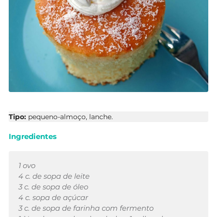
Tipo:
pequeno-almoço, lanche.
Ingredientes
1 ovo
4 c. de sopa de leite
3 c. de sopa de óleo
4 c. sopa de açúcar
3 c. de sopa de farinha com fermento