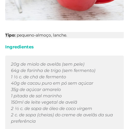
Tipo:
pequeno-almoço, lanche.
Ingredientes
20g de miolo de avelãs (sem pele)
64g de farinha de trigo (sem fermento)
1 ½ c. de chá de fermento
40g de cacau puro em pó sem açúcar
35g de açúcar amarelo
1 pitada de sal marinho
150ml de leite vegetal de avelã
2 ½ c. de sopa de óleo de coco virgem
2 c. de sopa (cheias) do creme de avelãs da sua
preferência