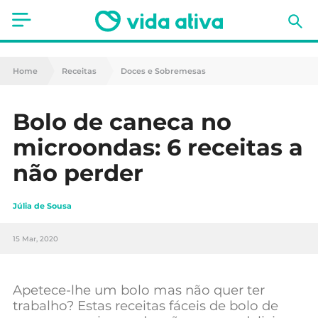
Saúde
Home
Receitas
Doces e Sobremesas
Estética
Bolo de caneca no
Nutrição
microondas: 6 receitas a
Receitas
não perder
Fitness
Júlia de Sousa
Mães e Bebés
15 Mar, 2020
Animais de Estimação
Apetece-lhe um bolo mas não quer ter
trabalho? Estas receitas fáceis de bolo de