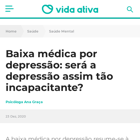
Saúde
Home
Saúde
Saúde Mental
Estética
Baixa médica por
Nutrição
depressão: será a
Receitas
depressão assim tão
incapacitante?
Fitness
Mães e Bebés
Psicóloga Ana Graça
Animais de Estimação
23 Dez, 2020
A baixa médica por depressão resume-se à