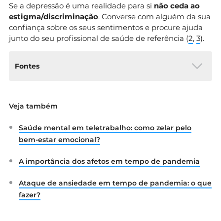
Se a depressão é uma realidade para si
não ceda ao
estigma/discriminação
. Converse com alguém da sua
confiança sobre os seus sentimentos e procure ajuda
junto do seu profissional de saúde de referência (
2
,
3
).
Fontes
Direção-Geral da Saúde.
Veja também
(2017).DEPRESSÃO E OUTRAS
PERTURBAÇÕES MENTAIS COMUNS.
Saúde mental em teletrabalho: como zelar pelo
Disponível em:
https://www.dgs.pt/ficheiros-de-upload-
bem-estar emocional?
2013/dms2017-depressao-e-outras-
perturbacoes-mentais-comuns-pdf.aspx
A importância dos afetos em tempo de pandemia
Organização Pan-Americana da Saúde.
Depressão. Disponível em:
Ataque de ansiedade em tempo de pandemia: o que
https://www.paho.org/pt/topicos/depressao
fazer?
Conselho Nacional de Saúde. (2019). Saúde
mental em Portugal: um desafio para a