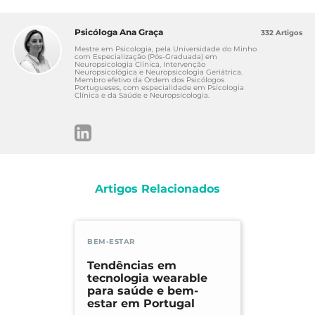
próxima década. Disponível em:
https://fronteirasxxi.pt/wp-
Psicóloga Ana Graça
332 Artigos
content/uploads/2020/02/%E2%80%9CSem
Mestre em Psicologia, pela Universidade do Minho
-mais-tempo-a-perder%E2%80%9D-CNS-
com Especialização (Pós-Graduada) em
Neuropsicologia Clínica, Intervenção
2019.pdf
Neuropsicológica e Neuropsicologia Geriátrica.
Membro efetivo da Ordem dos Psicólogos
Sousa, J. (2015). Epidemiologia,
Portugueses, com especialidade em Psicologia
Clínica e da Saúde e Neuropsicologia.
etiopatogenia, diagnóstico e tratamento
farmacológico da depressão em Portugal.
Disponível em:
https://bdigital.ufp.pt/bitstream/10284/532
9/1/PPG_24560.pdf
Instituto da Segurança Social, I.P. (2020).
Artigos Relacionados
Guia Prático – Subsídio de Doença.
Disponível em:
http://www.seg-
social.pt/documents/10152/24095/5001_subs
idio_doenca/7eefa38c-22f9-4552-b291-
BEM-ESTAR
f97b99d39c0c
Tendências em
tecnologia wearable
para saúde e bem-
estar em Portugal