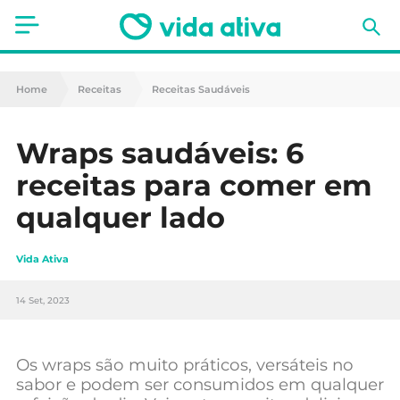
Saúde
Home
Receitas
Receitas Saudáveis
Estética
Wraps saudáveis: 6
Nutrição
receitas para comer em
Receitas
qualquer lado
Fitness
Vida Ativa
Mães e Bebés
14 Set, 2023
Animais de Estimação
Os wraps são muito práticos, versáteis no
sabor e podem ser consumidos em qualquer