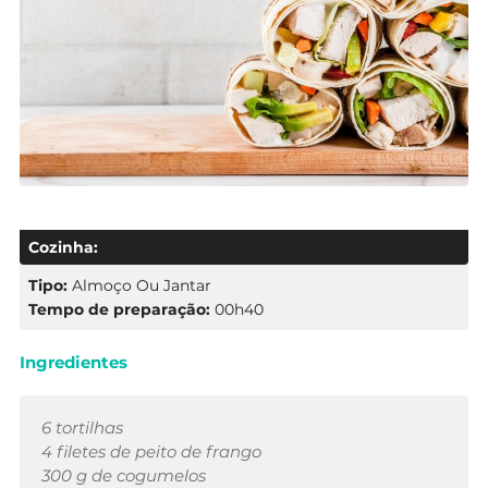
Cozinha:
Tipo:
Almoço Ou Jantar
Tempo de preparação:
00h40
Ingredientes
6 tortilhas
4 filetes de peito de frango
300 g de cogumelos