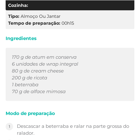
Cozinha:
Tipo:
Almoço Ou Jantar
Tempo de preparação:
00h15
Ingredientes
170 g de atum em conserva
6 unidades de wrap integral
80 g de cream cheese
200 g de ricota
1 beterraba
70 g de alface mimosa
Modo de preparação
Descascar a beterraba e ralar na parte grossa do
ralador.