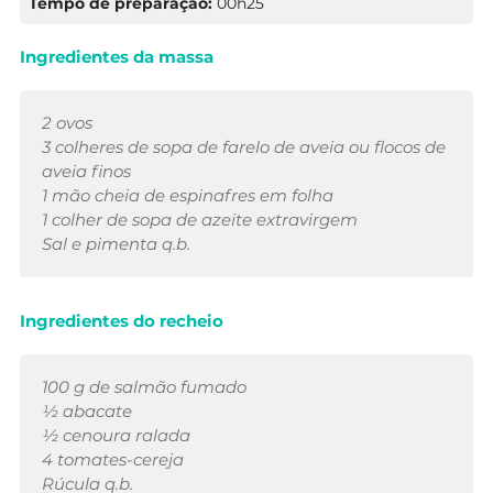
Tempo de preparação:
00h25
Ingredientes da massa
2 ovos
3 colheres de sopa de farelo de aveia ou flocos de
aveia finos
1 mão cheia de espinafres em folha
1 colher de sopa de azeite extravirgem
Sal e pimenta q.b.
Ingredientes do recheio
100 g de salmão fumado
½ abacate
½ cenoura ralada
4 tomates-cereja
Rúcula q.b.