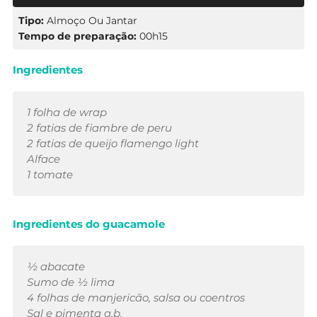
Tipo:
Almoço Ou Jantar
Tempo de preparação:
00h15
Ingredientes
1 folha de wrap
2 fatias de fiambre de peru
2 fatias de queijo flamengo light
Alface
1 tomate
Ingredientes do guacamole
½ abacate
Sumo de ½ lima
4 folhas de manjericão, salsa ou coentros
Sal e pimenta q.b.