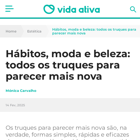
Saúde
Hábitos, moda e beleza: todos os truques para
Home
Estética
parecer mais nova
Estética
Hábitos, moda e beleza:
Nutrição
todos os truques para
Receitas
parecer mais nova
Fitness
Mónica Carvalho
Mães e Bebés
14 Fev, 2025
Animais de Estimação
Os truques para parecer mais nova são, na
verdade, formas simples, rápidas e eficazes