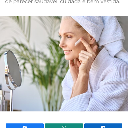
de parecer saudável, cuidada e bem vestida.
Facebook
WhatsApp
Li