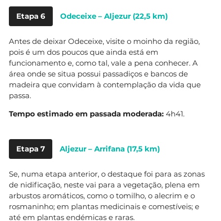
Etapa 6
Odeceixe – Aljezur (22,5 km)
Antes de deixar Odeceixe, visite o moinho da região,
pois é um dos poucos que ainda está em
funcionamento e, como tal, vale a pena conhecer. A
área onde se situa possui passadiços e bancos de
madeira que convidam à contemplação da vida que
passa.
Tempo estimado em passada moderada:
4h41.
Etapa 7
Aljezur – Arrifana (17,5 km)
Se, numa etapa anterior, o destaque foi para as zonas
de nidificação, neste vai para a vegetação, plena em
arbustos aromáticos, como o tomilho, o alecrim e o
rosmaninho; em plantas medicinais e comestíveis; e
até em plantas endémicas e raras.